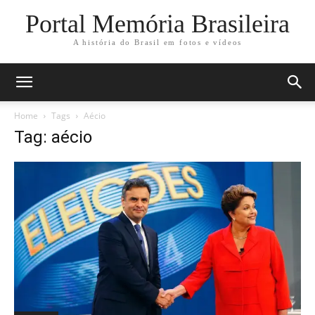
Portal Memória Brasileira
A história do Brasil em fotos e vídeos
Home
Tags
Aécio
Tag: aécio