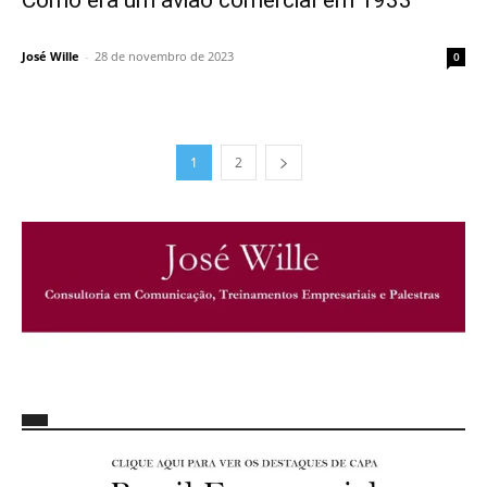
Como era um avião comercial em 1933
José Wille
-
28 de novembro de 2023
0
1
2