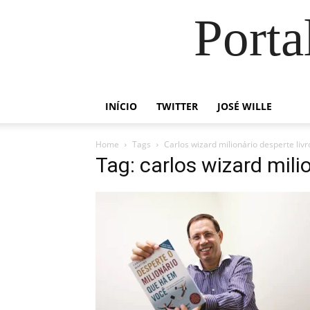
Porta
INÍCIO
TWITTER
JOSÉ WILLE
Home
Tags
Carlos wizard milionário desperte livr
Tag: carlos wizard mili