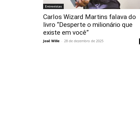
Entrevistas
Carlos Wizard Martins falava do
livro “Desperte o milionário que
existe em você”
José Wille
-
28 de dezembro de 2025