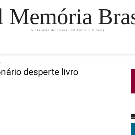
l Memória Bras
A história do Brasil em fotos e vídeos
o
onário desperte livro