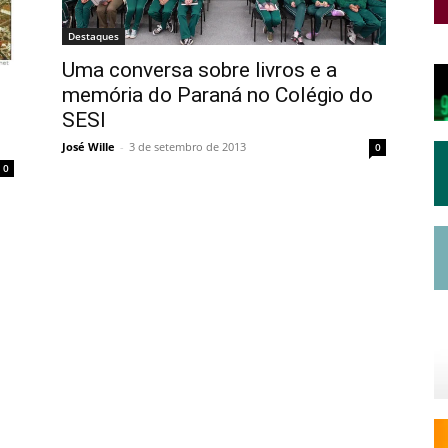
Destaques
Uma conversa sobre livros e a
memória do Paraná no Colégio do
SESI
José Wille
-
3 de setembro de 2013
0
0