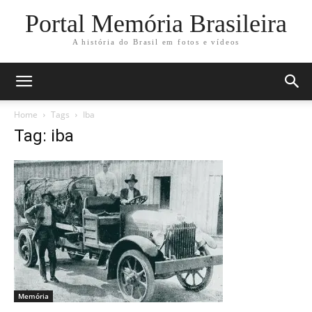
Portal Memória Brasileira
A história do Brasil em fotos e vídeos
Home
Tags
Iba
Tag: iba
Memória