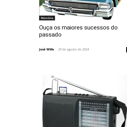
Memória
Ouça os maiores sucessos do
passado
José Wille
-
29 de agosto de 2024