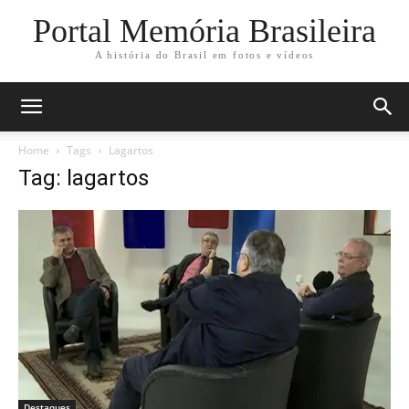
Portal Memória Brasileira
A história do Brasil em fotos e vídeos
Home
Tags
Lagartos
Tag: lagartos
Destaques