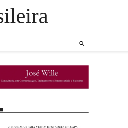
ileira
http://josewille.com.br