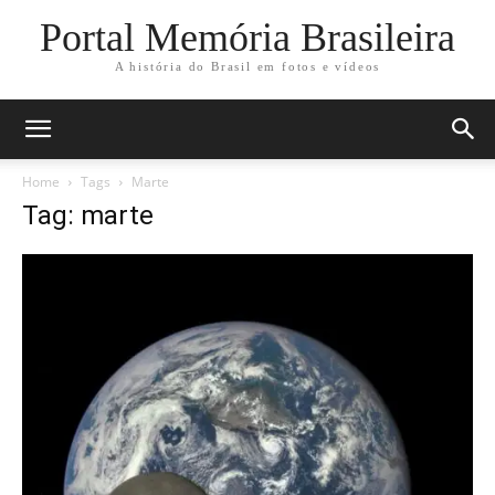
Portal Memória Brasileira
A história do Brasil em fotos e vídeos
Home
Tags
Marte
Tag: marte