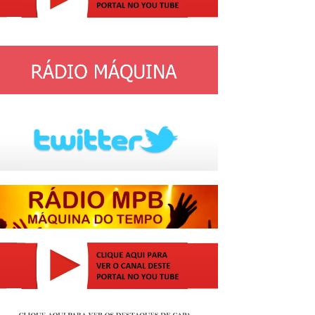
http://josewille.com.br