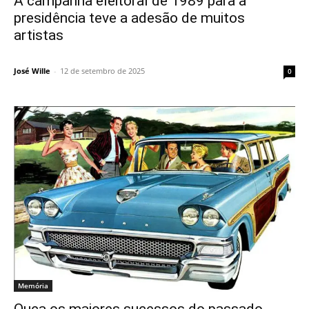
A campanha eleitoral de 1989 para a
presidência teve a adesão de muitos
artistas
José Wille
-
12 de setembro de 2025
0
Memória
Ouça os maiores sucessos do passado