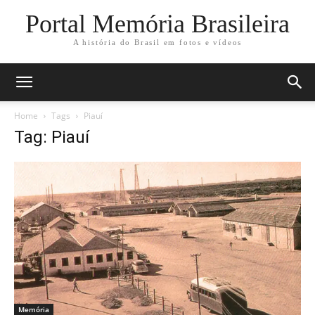
Portal Memória Brasileira
A história do Brasil em fotos e vídeos
Home
Tags
Piauí
Tag: Piauí
Memória