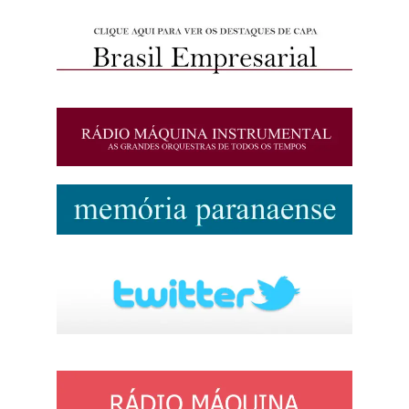
http://josewille.com.br