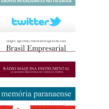
http://josewille.com.br