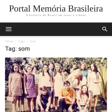
Portal Memória Brasileira
A história do Brasil em fotos e vídeos
Home
Tags
Som
Tag: som