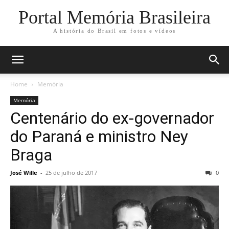
Portal Memória Brasileira
A história do Brasil em fotos e vídeos
Home
Memória
Memória
Centenário do ex-governador
do Paraná e ministro Ney
Braga
José Wille
-
25 de julho de 2017
0