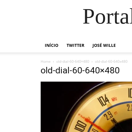
Porta
INÍCIO
TWITTER
JOSÉ WILLE
Home
old-dial-60-640×480
old-dial-60-640x480
old-dial-60-640×480