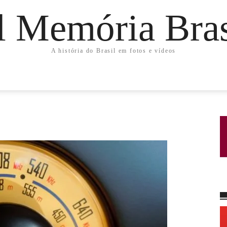
l Memória Bras
A história do Brasil em fotos e vídeos