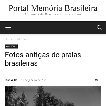
Portal Memória Brasileira
A história do Brasil em fotos e vídeos
Home
Memória
Memória
Fotos antigas de praias
brasileiras
José Wille
-
11 de janeiro de 2020
0