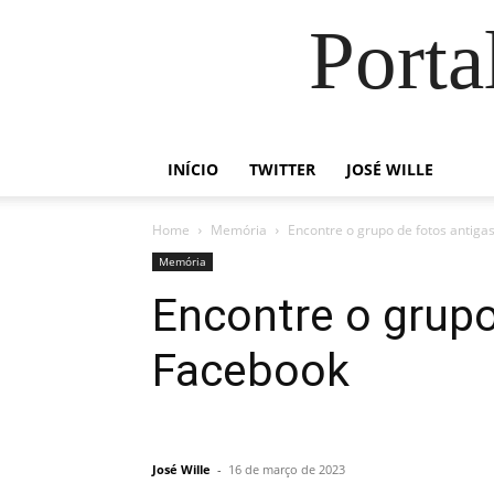
Porta
INÍCIO
TWITTER
JOSÉ WILLE
Home
Memória
Encontre o grupo de fotos antig
Memória
Encontre o grupo
Facebook
José Wille
-
16 de março de 2023