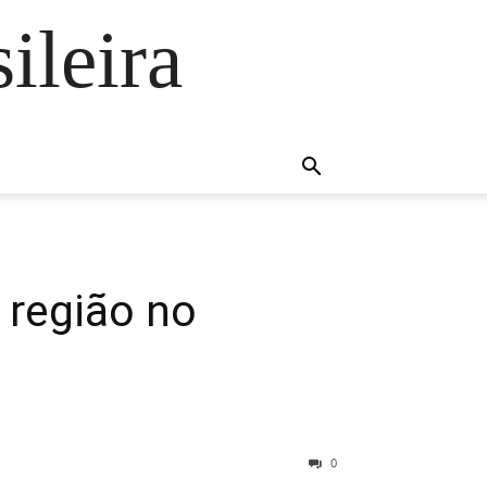
ileira
 região no
0