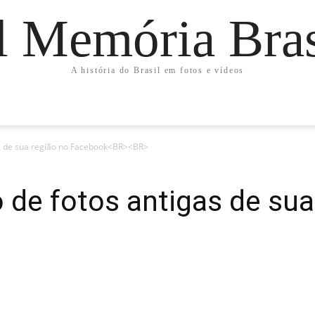
l Memória Bras
A história do Brasil em fotos e vídeos
as de sua região no Facebook<BR><BR>
 de fotos antigas de sua