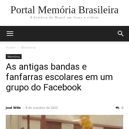
Portal Memória Brasileira
A história do Brasil em fotos e vídeos
Home
Memória
Memória
As antigas bandas e
fanfarras escolares em um
grupo do Facebook
José Wille
-
8 de outubro de 2023
0