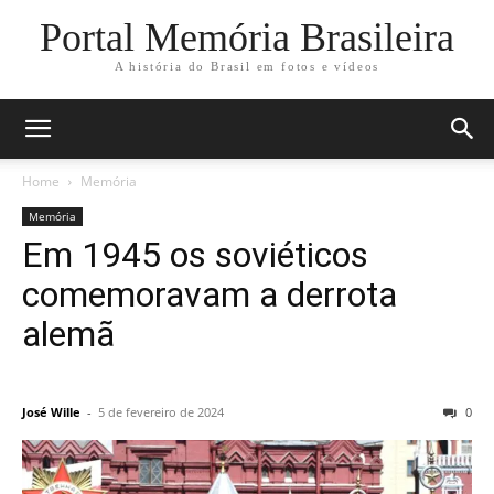
Portal Memória Brasileira
A história do Brasil em fotos e vídeos
Home
Memória
Memória
Em 1945 os soviéticos
comemoravam a derrota
alemã
José Wille
-
5 de fevereiro de 2024
0