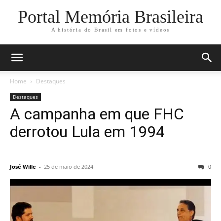
Portal Memória Brasileira
A história do Brasil em fotos e vídeos
Home
Destaques
Destaques
A campanha em que FHC
derrotou Lula em 1994
José Wille
-
25 de maio de 2024
0