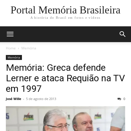
Portal Memória Brasileira
A história do Brasil em fotos e vídeos
Home
Memória
Memória
Memória: Greca defende
Lerner e ataca Requião na TV
em 1997
José Wille
-
5 de agosto de 2013
0