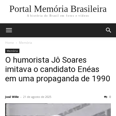
Portal Memória Brasileira
A história do Brasil em fotos e vídeos
Home
Memória
Memória
O humorista Jô Soares
imitava o candidato Enéas
em uma propaganda de 1990
José Wille
-
21 de agosto de 2025
0